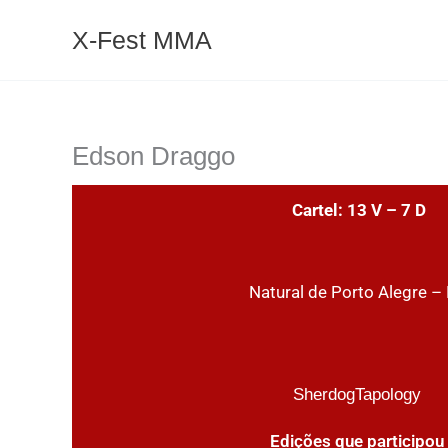
Ir
X-Fest MMA
para
o
conteúdo
Edson Draggo
Cartel: 13 V – 7 D
Natural de Porto Alegre –
Sherdog
Tapology
Edições que participou