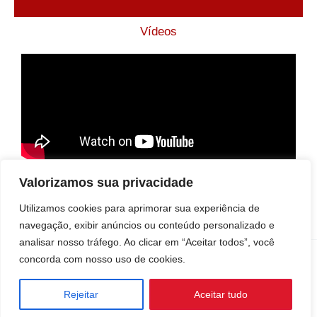
Vídeos
Valorizamos sua privacidade
Voltar a página inicial
Utilizamos cookies para aprimorar sua experiência de
navegação, exibir anúncios ou conteúdo personalizado e
analisar nosso tráfego. Ao clicar em “Aceitar todos”, você
concorda com nosso uso de cookies.
Copyright © 2008 - 2026 by X-Fest MMA
Rejeitar
Aceitar tudo