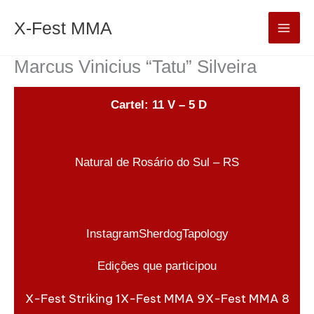
Ir
Mai
X-Fest MMA
para
Men
o
Marcus Vinicius “Tatu” Silveira
conteúdo
Cartel: 11 V – 5 D
Natural de Rosário do Sul – RS
Instagram
Sherdog
Tapology
Edições que participou
X-Fest Striking 1
X-Fest MMA 9
X-Fest MMA 8