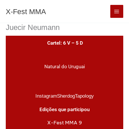
Ir
Mai
X-Fest MMA
para
Men
o
Juecir Neumann
conteúdo
Cartel: 6 V – 5 D
Natural do Uruguai
Instagram
Sherdog
Tapology
Edições que participou
X-Fest MMA 9