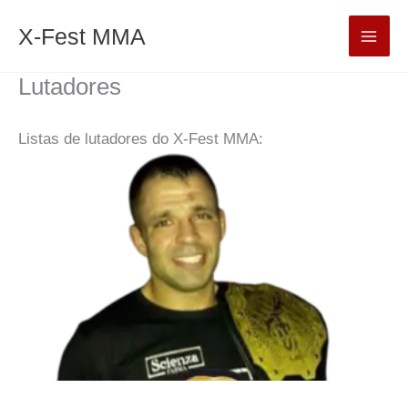
Ir
Mai
X-Fest MMA
para
Men
o
Lutadores
conteúdo
Listas de lutadores do X-Fest MMA: