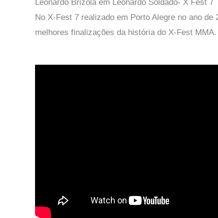
Leonardo Brizola em Leonardo Soldado- X Fest 7
No X-Fest 7 realizado em Porto Alegre no ano de 
melhores finalizações da história do X-Fest MMA.