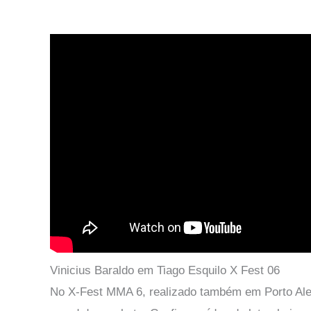
Vinicius Baraldo em Tiago Esquilo X Fest 06
No X-Fest MMA 6, realizado também em Porto Aleg