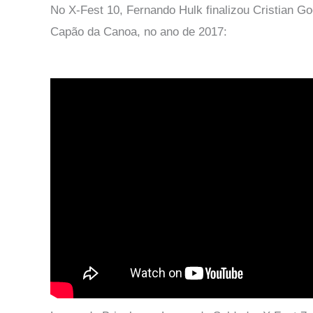
No X-Fest 10, Fernando Hulk finalizou Cristian Go
Capão da Canoa, no ano de 2017: