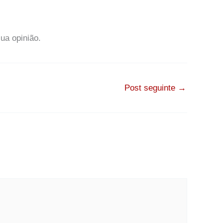
ua opinião.
Post seguinte
→