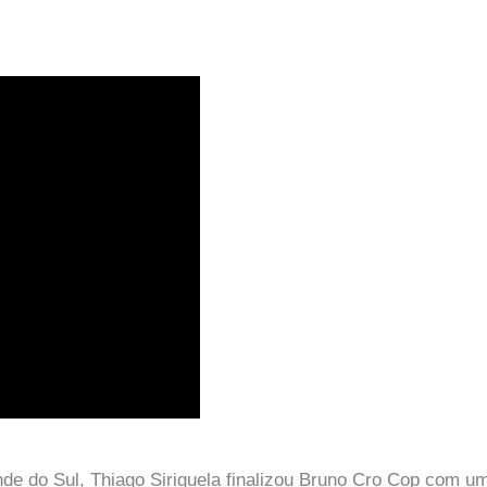
e do Sul, Thiago Siriguela finalizou Bruno Cro Cop com um 