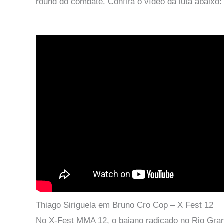
round do combate. Confira o vídeo da luta abaixo:
Thiago Siriguela em Bruno Cro Cop – X Fest 12
No X-Fest MMA 12, o baiano radicado no Rio Grand