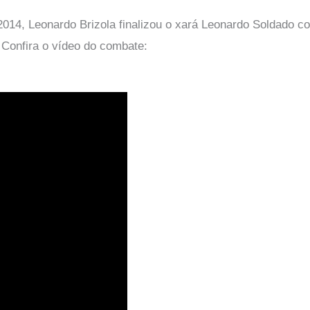
2014, Leonardo Brizola finalizou o xará Leonardo Soldado co
 Confira o vídeo do combate: