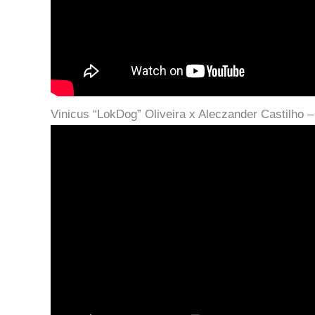
Vinicus “LokDog” Oliveira x Aleczander Castilho –