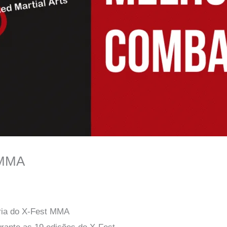
 MMA
ória do X-Fest MMA