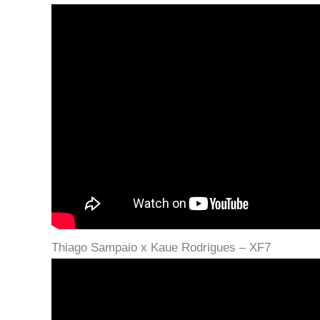
Thiago Sampaio x Kaue Rodrigues – XF7