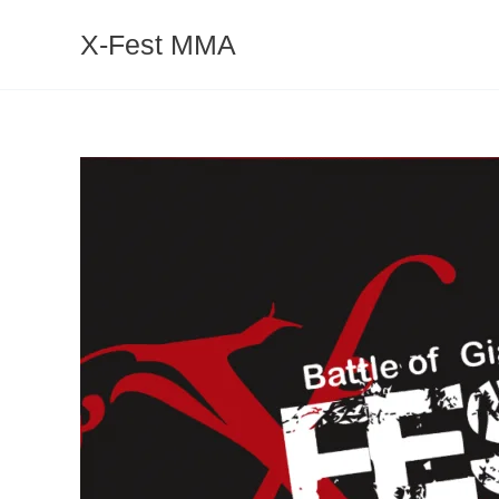
Ir
X-Fest MMA
para
o
conteúdo