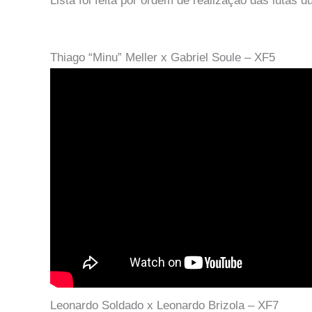
Lista foi feita por ordem de realização das lutas 
Thiago “Minu” Meller x Gabriel Soule – XF5
Leonardo Soldado x Leonardo Brizola – XF7