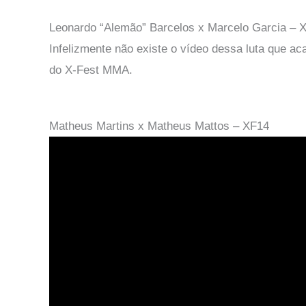
Leonardo “Alemão” Barcelos x Marcelo Garcia – 
Infelizmente não existe o vídeo dessa luta que a
do X-Fest MMA.
Matheus Martins x Matheus Mattos – XF14