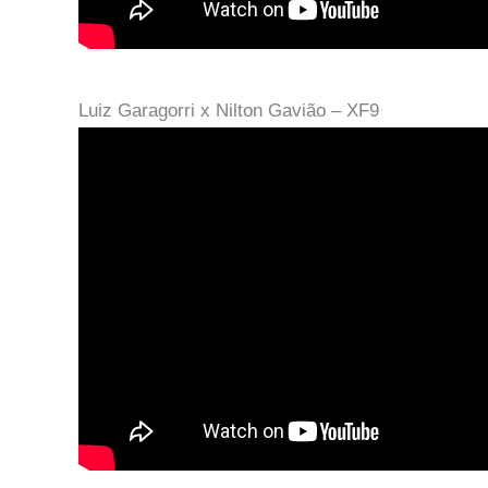
Luiz Garagorri x Nilton Gavião – XF9