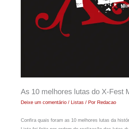
As 10 melhores lutas do X-Fest
Deixe um comentário
/
Listas
/ Por
Redacao
Confira quais foram as 10 melhores lutas da hist