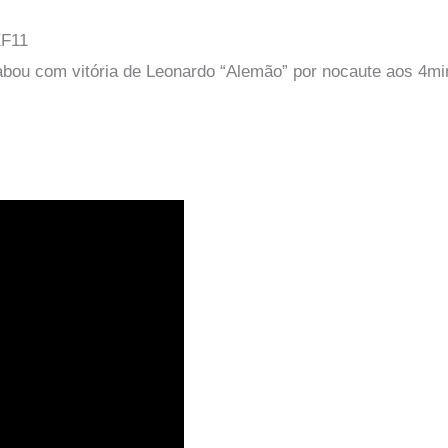
XF11
cabou com vitória de Leonardo “Alemão” por nocaute aos 4m