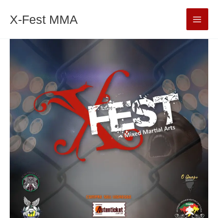
Ir
Mai
X-Fest MMA
para
Men
o
conteúdo